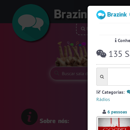
Buscar nick
P
Conheç
Siga-nos:
135 S
Categorias:
Rádios
6 pessoas