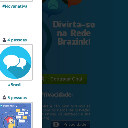
#Novanativa
4 pessoas
Contratar Chat
#Brasil
3 pessoas
egemos o seu IP de hackers e não monitoramos as
m. Entretanto, cuidado com os riscos de gravação
ntscreen pela pessoa que estiver visualizando a sua
rsa ou webcam....
(Ler tudo)
Privacidade