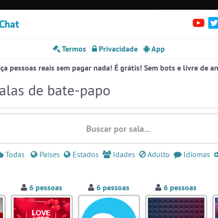
irc.brazink.net +6697
Denúncias
Salas:
136
Pessoas
Online:
30
erfis
Termos
Privacidade
App
Sa
Entre numa sala de bate-papo
Stats
Espiar pessoas online
30
a pessoas reais sem pagar nada! É grátis! Sem bots e livre de a
#EstadosUnidos
2
pessoas
alas de bate-papo
#Amizade
5
pessoas
#Evangelicos
6 pessoas
#LoveHits
6 pessoas
Todas
Países
Estados
Idades
Adulto
Idiomas
#Denuncias
6 pessoas
#Zoom
6 pessoas
6 pessoas
6 pessoas
6 pessoas
#Novanativa
5 pessoas
#Brazink
5 pessoas