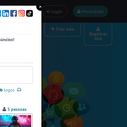
Ajuda
Login
Privacidade
las por categoria
Criar sala
Registrar
nick
núncios!
Jogos
5 pessoas