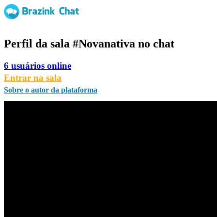
Perfil da sala
#Novanativa
no chat
6 usuários online
Entrar na sala
Sobre o autor da plataforma