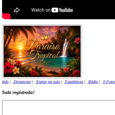
Info
|
Denunciar
|
Entrar na sala
|
Estatísticas
|
Rádio
|
0 Foto
Sala registrada!