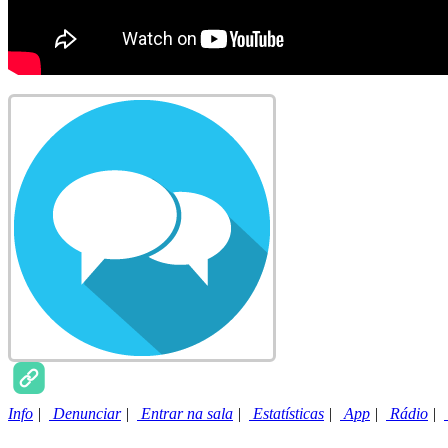
Info
|
Denunciar
|
Entrar na sala
|
Estatísticas
|
App
|
Rádio
|