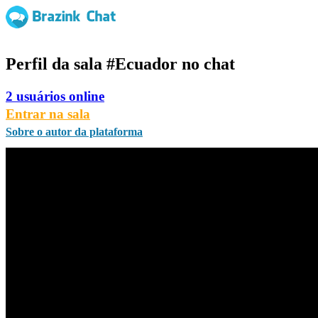
Perfil da sala
#Ecuador
no chat
2 usuários online
Entrar na sala
Sobre o autor da plataforma