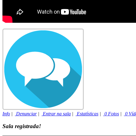
Info
|
Denunciar
|
Entrar na sala
|
Estatísticas
|
0 Fotos
|
0 Víd
Sala registrada!