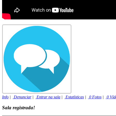
Info
|
Denunciar
|
Entrar na sala
|
Estatísticas
|
0 Fotos
|
0 Víd
Sala registrada!