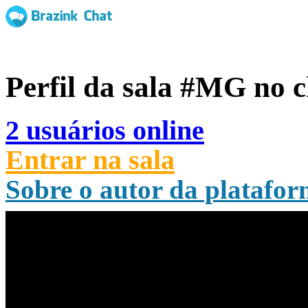
Perfil da sala
#MG
no c
2 usuários online
Entrar na sala
Sobre o autor da platafo