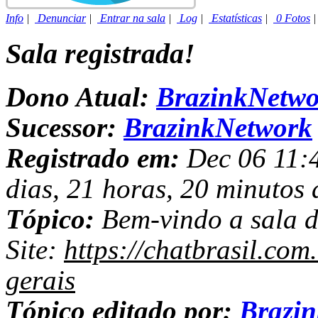
Info
|
Denunciar
|
Entrar na sala
|
Log
|
Estatísticas
|
0 Fotos
Sala registrada!
Dono Atual:
BrazinkNetwo
Sucessor:
BrazinkNetwork
Registrado em:
Dec 06 11:4
dias, 21 horas, 20 minutos 
Tópico:
Bem-vindo a sala d
Site:
https://chatbrasil.com
gerais
Tópico editado por:
Brazi